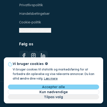
Privatlivspolitik
Handelsbetingelser
Cookie-politik
Cookieindstillinger
Følg os
Vi bruger cookies 🍪
Vi bruger cookies til statistik og markedsføring for at
forbedre din oplevelse og vise relevante annoncer. Du kan
altid ændre dine valg.
Læs mere
Accepter alle
©
2026
CleanFoss ApS. CVR: 42831649.
Kun nødvendige
Alle rettigheder forbeholdes.
Tilpas valg
Lavet med
i Danmark af
786studio.ai