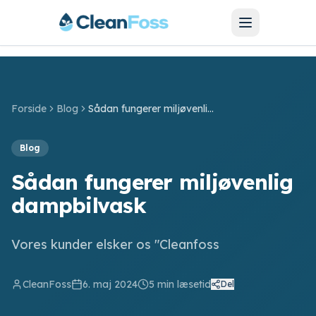
Forside
Blog
Sådan fungerer miljøvenlig dampbilvask
SERVICES
Blog
Bilvask
Sådan fungerer miljøvenlig
Bilpolering
dampbilvask
Hjulskift
Vores kunder elsker os "Cleanfoss
Motorcykel
CleanFoss
6. maj 2024
5
min læsetid
Del
Barnevogn