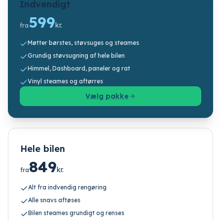
Indvendigt
599
kr.
fra
Møtter børstes, støvsuges og steames
Grundig støvsugning af hele bilen
Himmel, Dashboard, paneler og rat
Vinyl steames og aftørres
Vælg pakke
Hele bilen
849
kr.
fra
Alt fra indvendig rengøring
Alle snavs aftøses
Bilen steames grundigt og renses