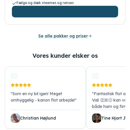
Fælge og dæk steames og renses
Vælg pakke
Se alle pakker og priser
Vores kunder elsker os
"
Som en ny bil igen! Meget
"
Fantastisk flot arb
omhyggelig - kanon flot arbejde!
"
Vali 👏🏼😊 kan var
både ham og firma
Christian Højlund
Tine Hjort Je