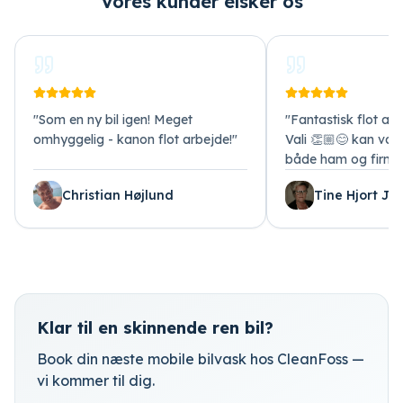
Vores kunder elsker os
"
Som en ny bil igen! Meget
"
Fantastisk flot arb
omhyggelig - kanon flot arbejde!
"
Vali 👏🏼😊 kan var
både ham og firma
Christian Højlund
Tine Hjort Je
Klar til en skinnende ren bil?
Book din næste mobile bilvask hos CleanFoss —
vi kommer til dig.