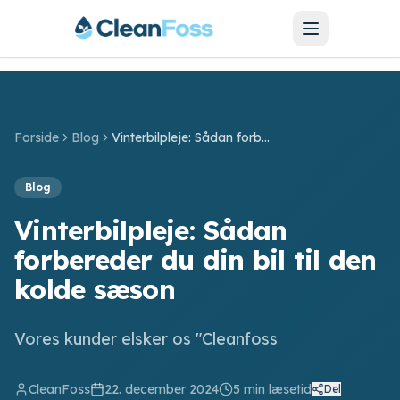
Forside
Blog
Vinterbilpleje: Sådan forbereder du din bil til den kolde sæson
SERVICES
Blog
Bilvask
Vinterbilpleje: Sådan
Bilpolering
forbereder du din bil til den
kolde sæson
Hjulskift
Motorcykel
Vores kunder elsker os "Cleanfoss
Barnevogn
CleanFoss
22. december 2024
5
min læsetid
Del