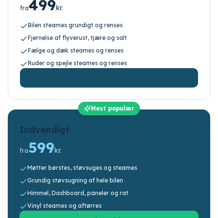
499
kr.
fra
Bilen steames grundigt og renses
Fjernelse af flyverust, tjære og salt
Fælge og dæk steames og renses
Ruder og spejle steames og renses
Vælg pakke
Mest populær
Indvendigt
599
kr.
fra
Møtter børstes, støvsuges og steames
Grundig støvsugning af hele bilen
Himmel, Dashboard, paneler og rat
Vinyl steames og aftørres