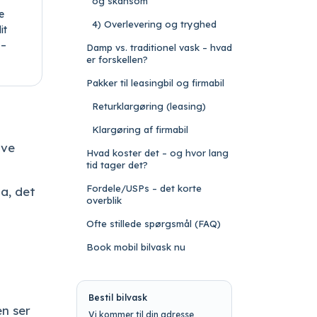
og skånsom
e
4) Overlevering og tryghed
it
 –
Damp vs. traditionel vask – hvad
er forskellen?
Pakker til leasingbil og firmabil
Returklargøring (leasing)
Klargøring af firmabil
ave
Hvad koster det – og hvor lang
tid tager det?
Fordele/USPs – det korte
a, det
overblik
Ofte stillede spørgsmål (FAQ)
Book mobil bilvask nu
Bestil bilvask
en ser
Vi kommer til din adresse