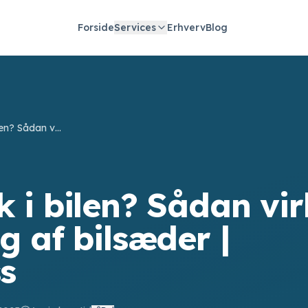
Forside
Services
Erhverv
Blog
Sur mælk i bilen? Sådan virker rengøring af bilsæder | Cleanfoss
 i bilen? Sådan vir
g af bilsæder |
s