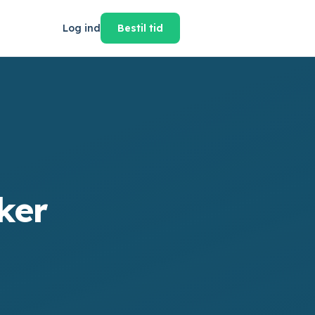
Log ind
Bestil tid
ker