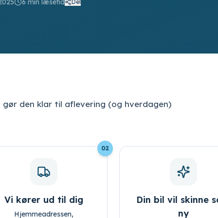
2025
6
min læsetid
Del
i gør den klar til aflevering (og hverdagen)
02
Vi kører ud til dig
Din bil vil skinne 
ny
Hjemmeadressen,