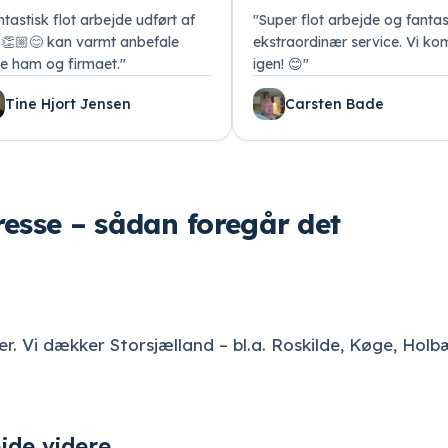
tastisk flot arbejde udført af
"
Super flot arbejde og fantas
i 👏🏼😊 kan varmt anbefale
ekstraordinær service. Vi k
e ham og firmaet.
"
igen! 😊
"
Tine Hjort Jensen
Carsten Bade
resse – sådan foregår det
er. Vi dækker Storsjælland – bl.a. Roskilde, Køge, Holb
jde videre