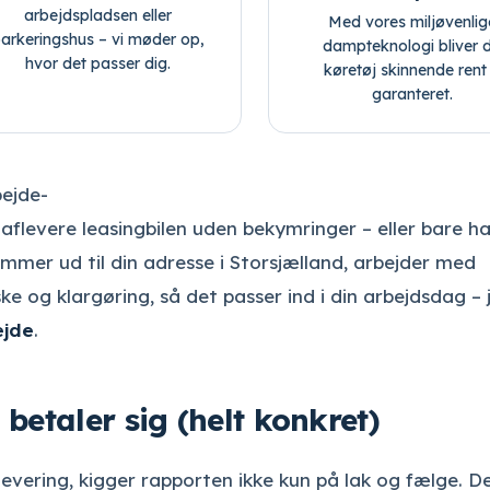
arbejdspladsen eller
Med vores miljøvenlig
arkeringshus – vi møder op,
dampteknologi bliver d
hvor det passer dig.
køretøj skinnende rent
garanteret.
bejde-
il aflevere leasingbilen uden bekymringer – eller bare h
ommer ud til din adresse i Storsjælland, arbejder med
 og klargøring, så det passer ind i din arbejdsdag – j
ejde
.
betaler sig (helt konkret)
levering, kigger rapporten ikke kun på lak og fælge. D