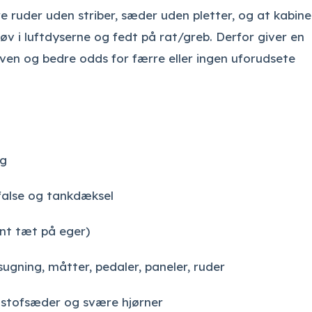
re ruder uden striber, sæder uden pletter, og at kabinen
øv i luftdyserne og fedt på rat/greb. Derfor giver en
aven og bedre odds for færre eller ingen uforudsete
ng
false og tankdæksel
nt tæt på eger)
sugning, måtter, pedaler, paneler, ruder
 stofsæder og svære hjørner