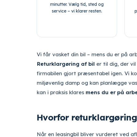
minutter. Vælg tid, sted og
service – vi klarer resten.
p
Vi får vasket din bil – mens du er på ar
Returklargøring af bil
er til dig, der v
firmabilen gjort præsentabel igen. Vi k
miljøvenlig damp og kan planlægge vaske
kan i praksis klares
mens du er på arb
Hvorfor returklargøring 
Når en leasingbil bliver vurderet ved af