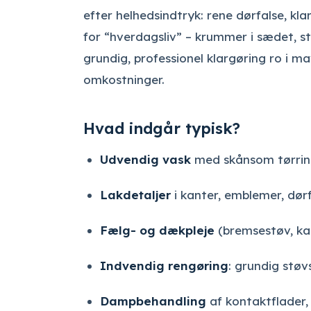
efter helhedsindtryk: rene dørfalse, kla
for “hverdagsliv” – krummer i sædet, st
grundig, professionel klargøring ro i m
omkostninger.
Hvad indgår typisk?
Udvendig vask
med skånsom tørri
Lakdetaljer
i kanter, emblemer, dør
Fælg- og dækpleje
(bremsestøv, ka
Indvendig rengøring
: grundig støv
Dampbehandling
af kontaktflader,