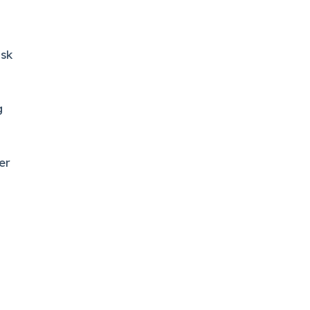
sk
g
er