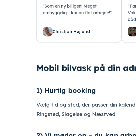
"
Som en ny bil igen! Meget
"
Fan
omhyggelig - kanon flot arbejde!
"
Val
båd
Christian Højlund
Mobil bilvask på din ad
1) Hurtig booking
Vælg tid og sted, der passer din kalend
Ringsted, Slagelse og Næstved.
2) Vi møder op – du kan arbe