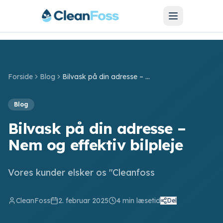
Forside
Blog
Bilvask på din adresse – Nem og effektiv bilpleje
SERVICES
Blog
Bilvask
Bilvask på din adresse –
Bilpolering
Nem og effektiv bilpleje
Hjulskift
Vores kunder elsker os "Cleanfoss
Motorcykel
CleanFoss
2. februar 2025
4
min læsetid
Del
Barnevogn