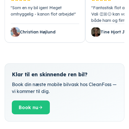
"
Som en ny bil igen! Meget
"
Fantastisk flot arb
omhyggelig - kanon flot arbejde!
"
Vali 👏🏼😊 kan var
både ham og firma
Christian Højlund
Tine Hjort Je
Klar til en skinnende ren bil?
Book din næste mobile bilvask hos CleanFoss —
vi kommer til dig.
Book nu