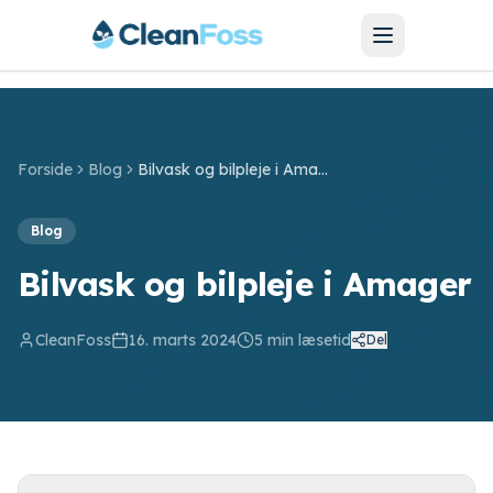
Forside
Blog
Bilvask og bilpleje i Amager
SERVICES
Blog
Bilvask
Bilvask og bilpleje i Amager
Bilpolering
CleanFoss
16. marts 2024
5
min læsetid
Del
Hjulskift
Motorcykel
Barnevogn