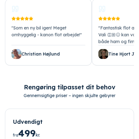
"
Som en ny bil igen! Meget
"
Fantastisk flot arb
omhyggelig - kanon flot arbejde!
"
Vali 👏🏼😊 kan var
både ham og firma
Christian Højlund
Tine Hjort Je
Rengøring tilpasset dit behov
Gennemsigtige priser – ingen skjulte gebyrer
Udvendigt
499
kr.
fra