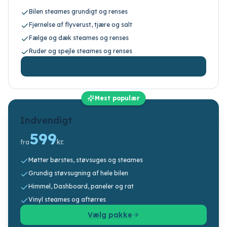
Bilen steames grundigt og renses
Fjernelse af flyverust, tjære og salt
Fælge og dæk steames og renses
Ruder og spejle steames og renses
Vælg pakke
Mest populær
Indvendigt
599
kr.
fra
Møtter børstes, støvsuges og steames
Grundig støvsugning af hele bilen
Himmel, Dashboard, paneler og rat
Vinyl steames og aftørres
Vælg pakke