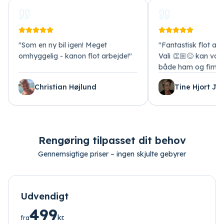
"
Som en ny bil igen! Meget
"
Fantastisk flot arb
omhyggelig - kanon flot arbejde!
"
Vali 👏🏼😊 kan var
både ham og firma
Christian Højlund
Tine Hjort Je
Rengøring tilpasset dit behov
Gennemsigtige priser – ingen skjulte gebyrer
Udvendigt
499
kr.
fra