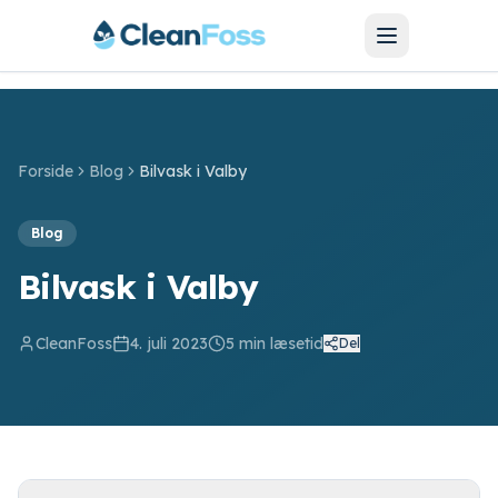
Forside
Blog
Bilvask i Valby
SERVICES
Blog
Bilvask
Bilvask i Valby
Bilpolering
CleanFoss
4. juli 2023
5
min læsetid
Del
Hjulskift
Motorcykel
Barnevogn