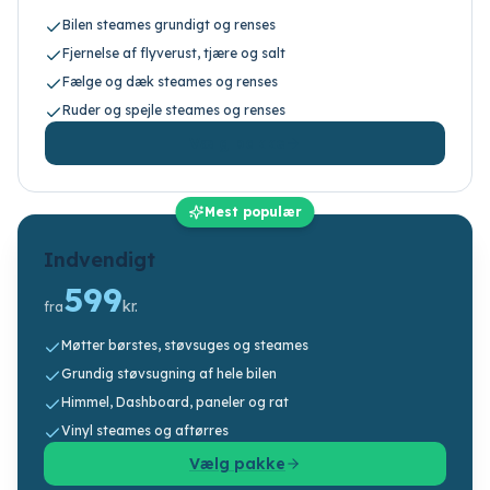
Bilen steames grundigt og renses
Fjernelse af flyverust, tjære og salt
Fælge og dæk steames og renses
Ruder og spejle steames og renses
Vælg pakke
Mest populær
Indvendigt
599
kr.
fra
Møtter børstes, støvsuges og steames
Grundig støvsugning af hele bilen
Himmel, Dashboard, paneler og rat
Vinyl steames og aftørres
Vælg pakke