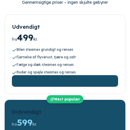
Gennemsigtige priser – ingen skjulte gebyrer
Udvendigt
499
kr.
fra
Bilen steames grundigt og renses
Fjernelse af flyverust, tjære og salt
Fælge og dæk steames og renses
Ruder og spejle steames og renses
Vælg pakke
Mest populær
Indvendigt
599
kr.
fra