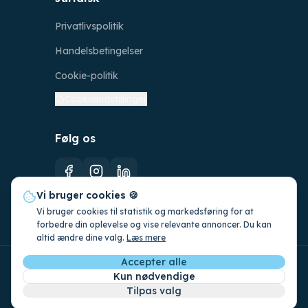
Privatlivspolitik
Handelsbetingelser
Cookie-politik
Cookieindstillinger
Følg os
Vi bruger cookies 🍪
Vi bruger cookies til statistik og markedsføring for at
forbedre din oplevelse og vise relevante annoncer. Du kan
altid ændre dine valg.
Læs mere
Accepter alle
©
2026
CleanFoss ApS. CVR: 42831649.
Kun nødvendige
Alle rettigheder forbeholdes.
Tilpas valg
Lavet med
i Danmark af
786studio.ai