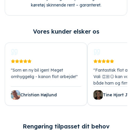
køretøj skinnende rent – garanteret.
Vores kunder elsker os
"
Som en ny bil igen! Meget
"
Fantastisk flot arb
omhyggelig - kanon flot arbejde!
"
Vali 👏🏼😊 kan var
både ham og firma
Christian Højlund
Tine Hjort Je
Rengøring tilpasset dit behov