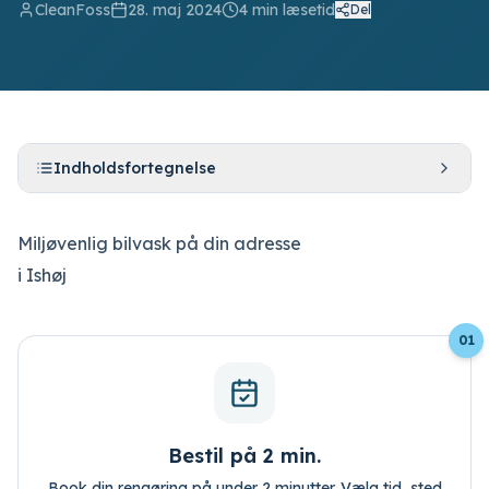
CleanFoss
28. maj 2024
4
min læsetid
Del
Indholdsfortegnelse
Bestil tid
Log ind
Miljøvenlig bilvask på din adresse
i Ishøj
01
Bestil på 2 min.
Book din rengøring på under 2 minutter. Vælg tid, sted