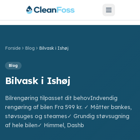
Forside
Blog
Bilvask i Ishøj
SERVICES
Blog
Bilvask
Bilvask i Ishøj
Bilpolering
Bilrengøring tilpasset dit behovIndvendig
Hjulskift
rengøring af bilen Fra 599 kr. ✓ Måtter bankes,
Motorcykel
støvsuges og steames✓ Grundig støvsugning
af hele bilen✓ Himmel, Dashb
Barnevogn