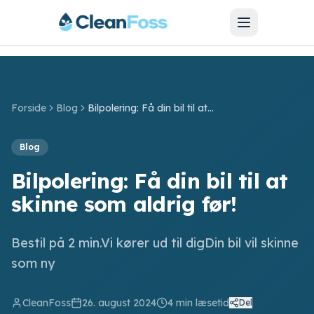
Forside
Blog
Bilpolering: Få din bil til at skinne som aldrig før!
SERVICES
Blog
Bilvask
Bilpolering: Få din bil til at
Bilpolering
skinne som aldrig før!
Hjulskift
Bestil på 2 min.Vi kører ud til digDin bil vil skinne
Motorcykel
som ny
Barnevogn
CleanFoss
26. august 2024
4
min læsetid
Del