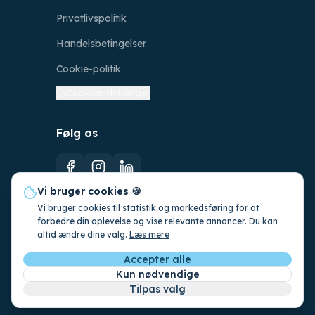
Privatlivspolitik
Handelsbetingelser
Cookie-politik
Cookieindstillinger
Følg os
Vi bruger cookies 🍪
Vi bruger cookies til statistik og markedsføring for at
forbedre din oplevelse og vise relevante annoncer. Du kan
altid ændre dine valg.
Læs mere
Accepter alle
©
2026
CleanFoss ApS. CVR: 42831649.
Kun nødvendige
Alle rettigheder forbeholdes.
Tilpas valg
Lavet med
i Danmark af
786studio.ai