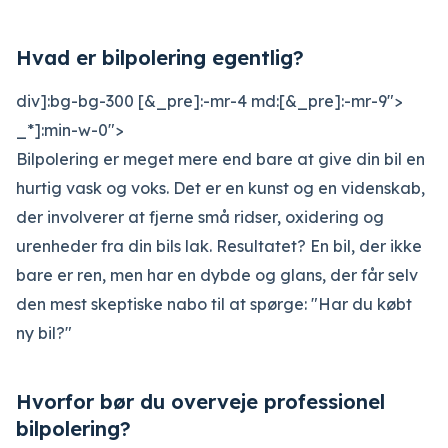
Hvad er bilpolering egentlig?
div]:bg-bg-300 [&_pre]:-mr-4 md:[&_pre]:-mr-9">
_*]:min-w-0">
Bilpolering er meget mere end bare at give din bil en
hurtig vask og voks. Det er en kunst og en videnskab,
der involverer at fjerne små ridser, oxidering og
urenheder fra din bils lak. Resultatet? En bil, der ikke
bare er ren, men har en dybde og glans, der får selv
den mest skeptiske nabo til at spørge: "Har du købt
ny bil?"
Hvorfor bør du overveje professionel
bilpolering?