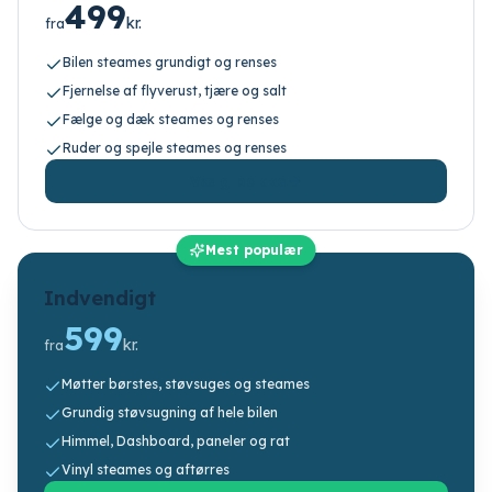
499
kr.
fra
Bilen steames grundigt og renses
Fjernelse af flyverust, tjære og salt
Fælge og dæk steames og renses
Ruder og spejle steames og renses
Vælg pakke
Mest populær
Indvendigt
599
kr.
fra
Møtter børstes, støvsuges og steames
Grundig støvsugning af hele bilen
Himmel, Dashboard, paneler og rat
Vinyl steames og aftørres