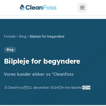
Forside
Blog
Bilpleje for begyndere
SERVICES
Blog
Bilvask
Bilpleje for begyndere
Bilpolering
Vores kunder elsker os "Cleanfoss
Hjulskift
Motorcykel
CleanFoss
22. december 2024
4
min læsetid
Del
Barnevogn