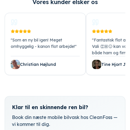
Vores kunder elsker os
"
Som en ny bil igen! Meget
"
Fantastisk flot arb
omhyggelig - kanon flot arbejde!
"
Vali 👏🏼😊 kan var
både ham og firma
Christian Højlund
Tine Hjort Je
Klar til en skinnende ren bil?
Book din næste mobile bilvask hos CleanFoss —
vi kommer til dig.