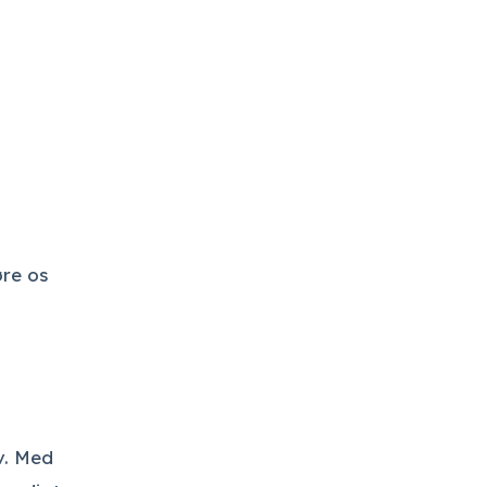
øre os
v. Med