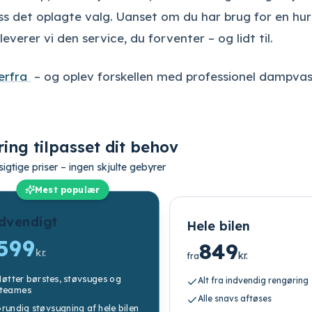
ss det oplagte valg. Uanset om du har brug for en hur
leverer vi den service, du forventer – og lidt til.
erfra
– og oplev forskellen med professionel dampva
ing tilpasset dit behov
gtige priser – ingen skjulte gebyrer
Mest populær
dvendigt
Hele bilen
599
849
kr.
kr.
fra
øtter børstes, støvsuges og
Alt fra indvendig rengøring
steames
Alle snavs aftøses
rundig støvsugning af hele bilen