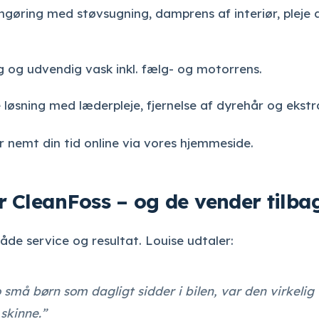
ngøring med støvsugning, damprens af interiør, pleje 
g og udvendig vask inkl. fælg- og motorrens.
øsning med læderpleje, fjernelse af dyrehår og ekstra
er nemt din tid online via vores hjemmeside.
r CleanFoss – og de vender tilba
både service og resultat.
Louise udtaler:
o små børn som dagligt sidder i bilen, var den virkelig
 skinne.”