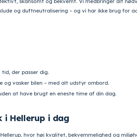
effektivt, skånsomt og bekvemt. Vi medbringer alt nød
lude og duftneutralisering – og vi har ikke brug for 
id, der passer dig.
e og vasker bilen – med alt udstyr ombord.
uden at have brugt en eneste time af din dag.
k i Hellerup i dag
i Hellerup, hvor høj kvalitet, bekvemmelighed og miljø