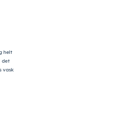
g helt
t det
s vask