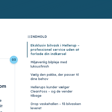
INDHOLD
Eksklusiv bilvask i Hellerup –
professionel service uden at
forlade din indkørsel
03
Miljøvenlig bilpleje med
luksusfinish
Vælg den pakke, der passer til
dine behov
som
Hellerups kunder vælger
CleanFoss – og de vender
tilbage
e
Drop vaskehallen – få bilvasken
it
leveret
 –