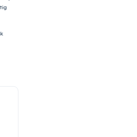
tig
sk