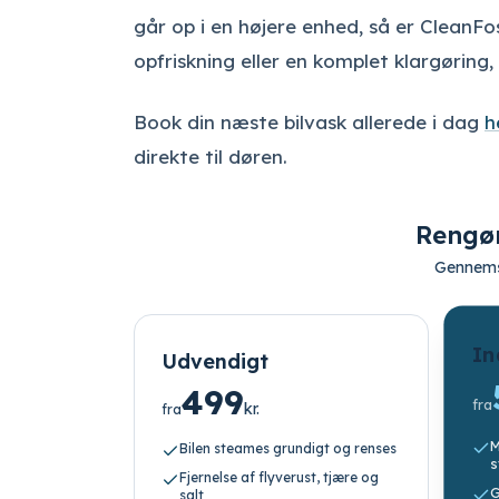
går op i en højere enhed, så er CleanFo
opfriskning eller en komplet klargøring, 
Book din næste bilvask allerede i dag
h
direkte til døren.
Rengør
Gennemsi
In
Udvendigt
499
fra
kr.
fra
M
Bilen steames grundigt og renses
Fjernelse af flyverust, tjære og
G
salt