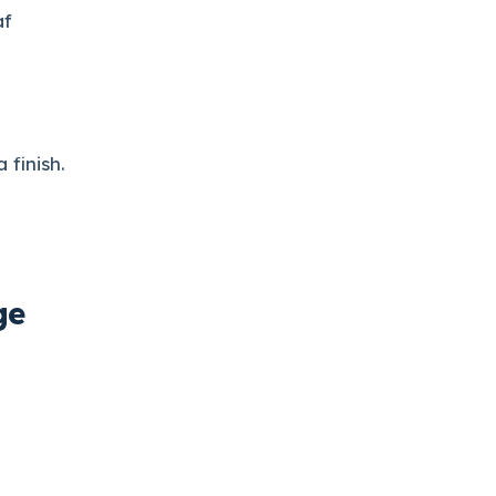
af
 finish.
ge