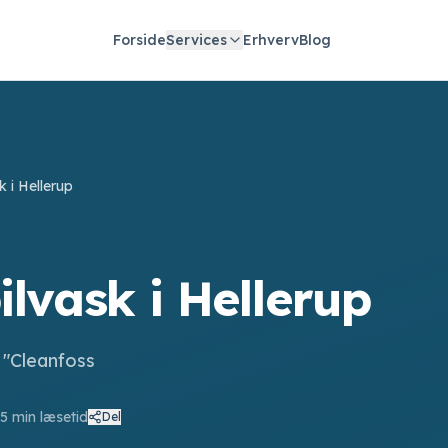
Forside
Services
Erhverv
Blog
k i Hellerup
ilvask i Hellerup
 "Cleanfoss
5
min læsetid
Del