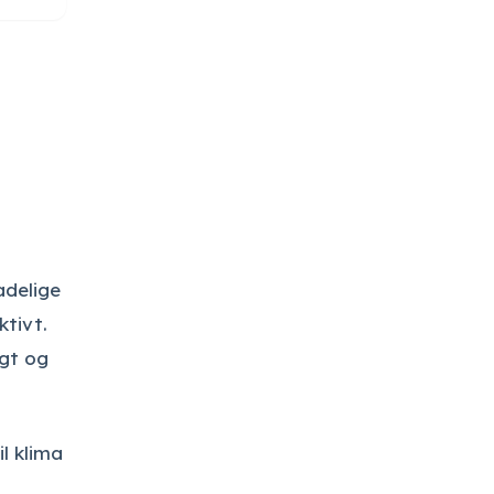
adelige
ktivt.
igt og
l klima