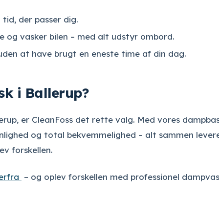
id, der passer dig.
e og vasker bilen – med alt udstyr ombord.
uden at have brugt en eneste time af din dag.
sk i Ballerup?
llerup, er CleanFoss det rette valg. Med vores dampba
venlighed og total bekvemmelighed – alt sammen leveret
ev forskellen.
erfra
– og oplev forskellen med professionel dampva