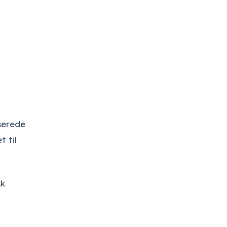
serede
 til
sk