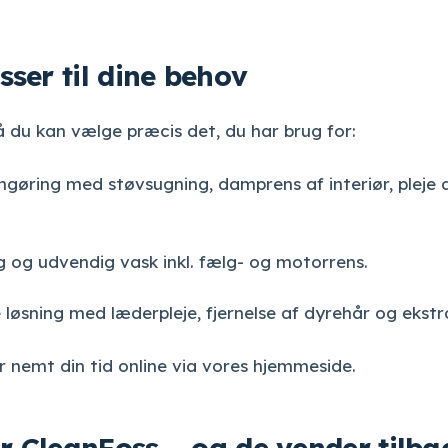
ser til dine behov
 så du kan vælge præcis det, du har brug for:
ngøring med støvsugning, damprens af interiør, pleje 
g og udvendig vask inkl. fælg- og motorrens.
øsning med læderpleje, fjernelse af dyrehår og ekstra
er nemt din tid online via vores hjemmeside.
er CleanFoss – og de vender tilba