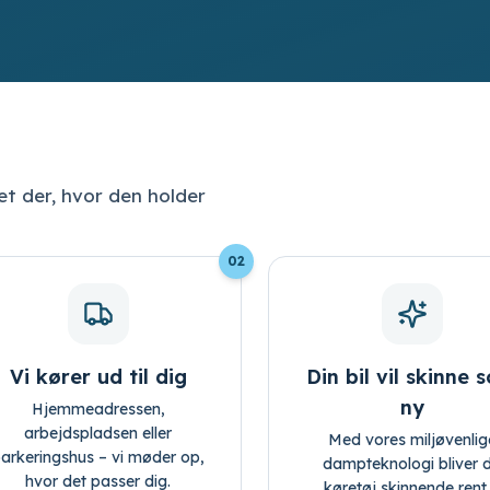
ket der, hvor den holder
02
Vi kører ud til dig
Din bil vil skinne 
ny
Hjemmeadressen,
arbejdspladsen eller
Med vores miljøvenlig
arkeringshus – vi møder op,
dampteknologi bliver d
hvor det passer dig.
køretøj skinnende rent