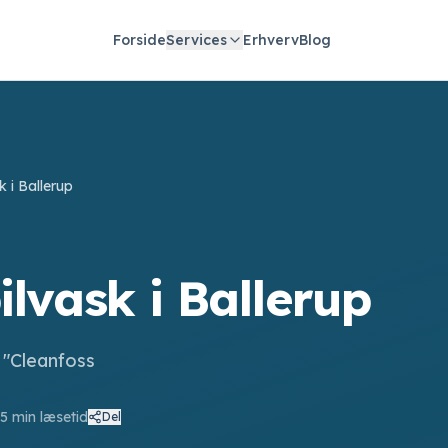
Forside
Services
Erhverv
Blog
k i Ballerup
ilvask i Ballerup
 "Cleanfoss
5
min læsetid
Del