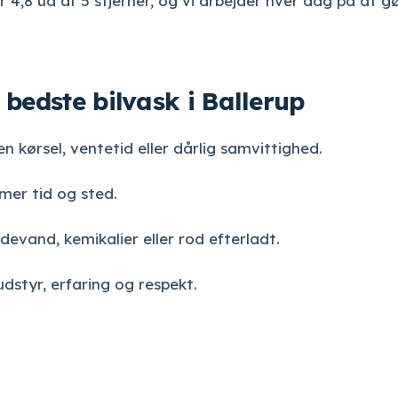
4,8 ud af 5 stjerner, og vi arbejder hver dag på at g
 bedste bilvask i Ballerup
en kørsel, ventetid eller dårlig samvittighed.
mmer tid og sted.
devand, kemikalier eller rod efterladt.
udstyr, erfaring og respekt.