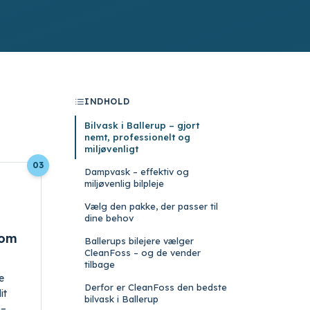
INDHOLD
Bilvask i Ballerup – gjort
nemt, professionelt og
miljøvenligt
03
Dampvask – effektiv og
miljøvenlig bilpleje
Vælg den pakke, der passer til
dine behov
som
Ballerups bilejere vælger
CleanFoss – og de vender
tilbage
e
Derfor er CleanFoss den bedste
it
bilvask i Ballerup
 –