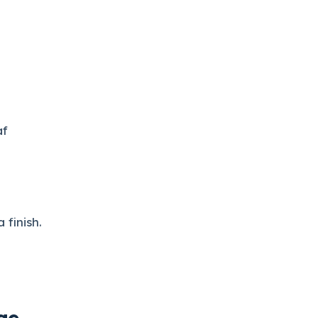
af
 finish.
ge